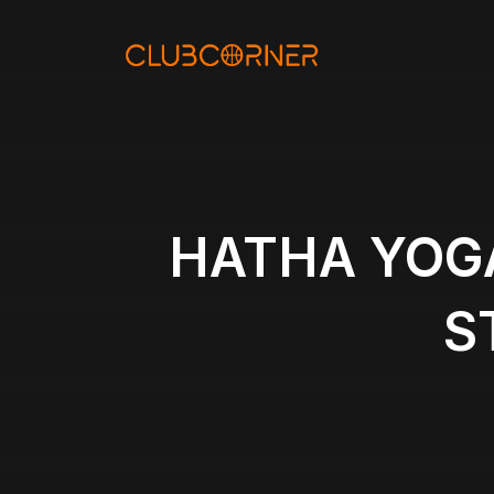
Aller
au
contenu
HATHA YOGA
S