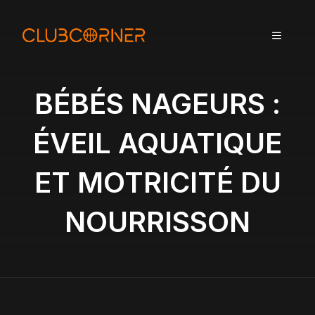
A
l
MENU
l
e
r
a
BÉBÉS NAGEURS :
u
c
ÉVEIL AQUATIQUE
o
n
ET MOTRICITÉ DU
t
e
n
NOURRISSON
u