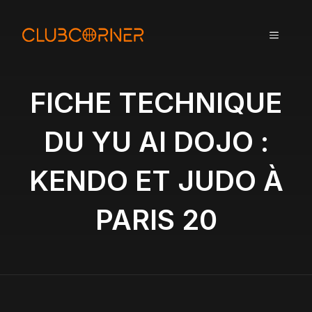
A
l
MENU
l
e
r
a
FICHE TECHNIQUE
u
c
DU YU AI DOJO :
o
n
KENDO ET JUDO À
t
e
n
PARIS 20
u