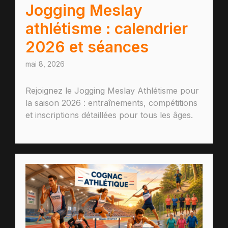
Jogging Meslay
athlétisme : calendrier
2026 et séances
mai 8, 2026
Rejoignez le Jogging Meslay Athlétisme pour
la saison 2026 : entraînements, compétitions
et inscriptions détaillées pour tous les âges.