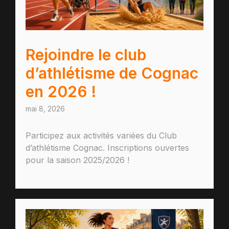
Rejoindre le club
d’athlétisme de Cognac
en 2026 !
mai 8, 2026
Participez aux activités variées du Club
d’athlétisme Cognac. Inscriptions ouvertes
pour la saison 2025/2026 !