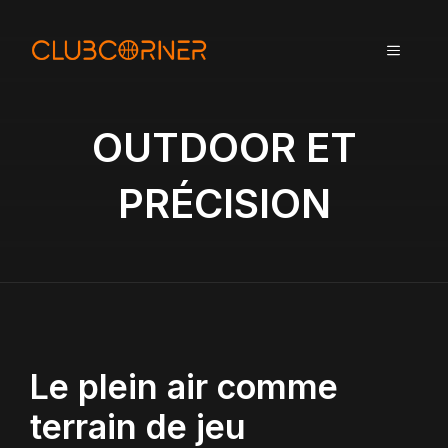
A
l
MENU
l
e
r
a
OUTDOOR ET
u
c
PRÉCISION
o
n
t
e
n
u
Le plein air comme
terrain de jeu