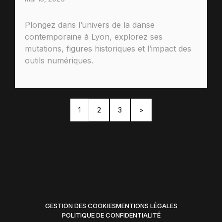
Plongez dans l’univers de la danse
contemporaine à Lyon, explorez ses
mutations, figures historiques et l’impact des
outils numériques.
1
2
3
>
GESTION DES COOKIES
MENTIONS LÉGALES
POLITIQUE DE CONFIDENTIALITÉ