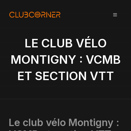
A
l
MENU
l
e
r
a
LE CLUB VÉLO
u
c
MONTIGNY : VCMB
o
n
ET SECTION VTT
t
e
n
u
Le club vélo Montigny :