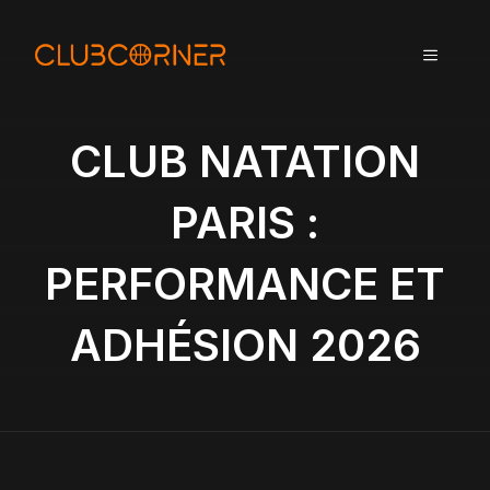
A
l
MENU
l
e
r
a
CLUB NATATION
u
c
PARIS :
o
n
PERFORMANCE ET
t
e
n
ADHÉSION 2026
u