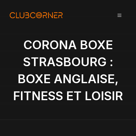
A
l
MENU
l
e
r
a
CORONA BOXE
u
c
STRASBOURG :
o
n
BOXE ANGLAISE,
t
e
n
FITNESS ET LOISIR
u