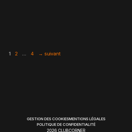
Page
Page
Page
1
2
…
4
→
suivant
GESTION DES COOKIES
MENTIONS LÉGALES
POLITIQUE DE CONFIDENTIALITÉ
2026 CLUBCORNER