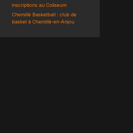
inscriptions au Coliseum
Chemillé Basketball : club de
basket à Chemillé-en-Anjou