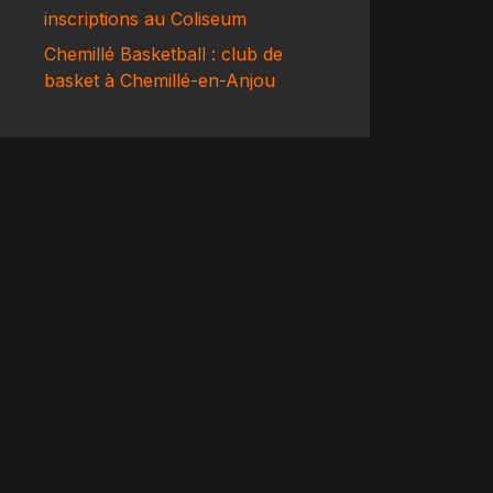
inscriptions au Coliseum
Chemillé Basketball : club de
basket à Chemillé-en-Anjou