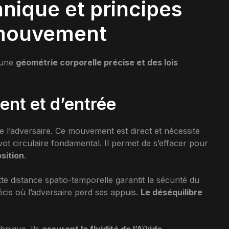
hnique et principes
mouvement
r une
géométrie corporelle précise et des lois
nt et d’entrée
 de l’adversaire. Ce mouvement est direct et nécessite
ot circulaire fondamental. Il permet de s’effacer pour
sition
.
te distance spatio-temporelle garantit la sécurité du
écis où l’adversaire perd ses appuis.
Le déséquilibre
hnique. Ils
assurent la fluidité de l’Aïkido
.