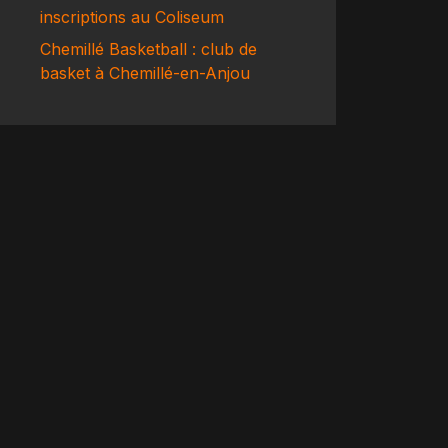
inscriptions au Coliseum
Chemillé Basketball : club de
basket à Chemillé-en-Anjou