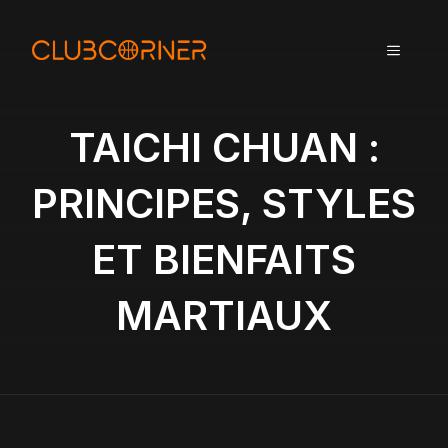
A
l
MENU
l
e
r
a
TAICHI CHUAN :
u
c
PRINCIPES, STYLES
o
n
ET BIENFAITS
t
e
n
MARTIAUX
u