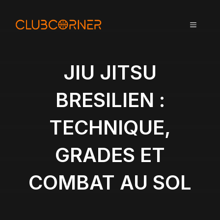
A
l
MENU
l
e
r
a
JIU JITSU
u
c
BRESILIEN :
o
n
TECHNIQUE,
t
e
n
GRADES ET
u
COMBAT AU SOL