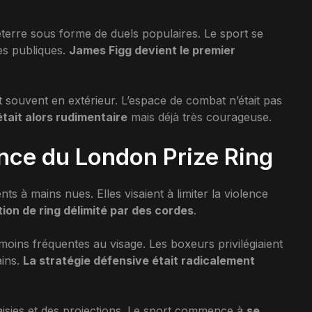
leterre sous forme de duels populaires. Le sport se
es publiques.
James Figg devient le premier
souvent en extérieur. L’espace de combat n’était pas
tait alors rudimentaire
mais déjà très courageuse.
ence du London Prize Ring
s à mains nues. Elles visaient à limiter la violence
tion de ring délimité par des cordes
.
oins fréquentes au visage. Les boxeurs privilégiaient
ains.
La stratégie défensive était radicalement
aisies et des projections. Le sport commence à
se