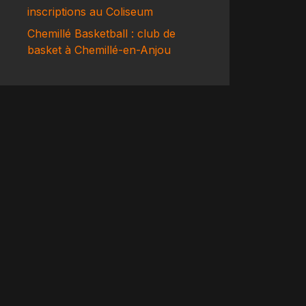
inscriptions au Coliseum
Chemillé Basketball : club de
basket à Chemillé-en-Anjou