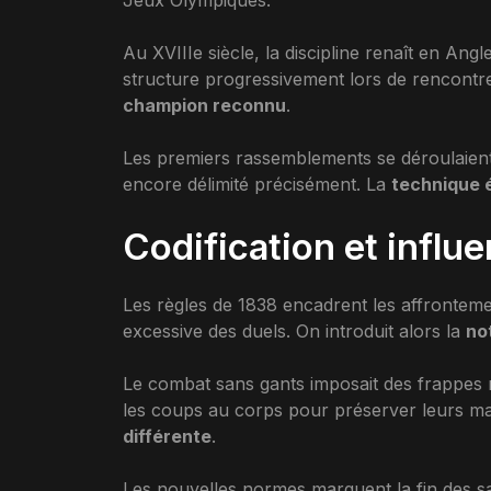
Au XVIIIe siècle, la discipline renaît en Ang
structure progressivement lors de rencontr
champion reconnu
.
Les premiers rassemblements se déroulaient 
encore délimité précisément. La
technique é
Codification et influ
Les règles de 1838 encadrent les affrontement
excessive des duels. On introduit alors la
no
Le combat sans gants imposait des frappes m
les coups au corps pour préserver leurs m
différente
.
Les nouvelles normes marquent la fin des s