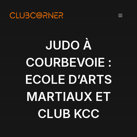
A
l
MENU
l
e
r
a
JUDO À
u
c
COURBEVOIE :
o
n
ECOLE D’ARTS
t
e
n
MARTIAUX ET
u
CLUB KCC