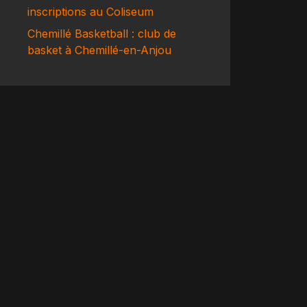
inscriptions au Coliseum
Chemillé Basketball : club de
basket à Chemillé-en-Anjou