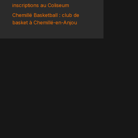
inscriptions au Coliseum
Chemillé Basketball : club de
basket à Chemillé-en-Anjou