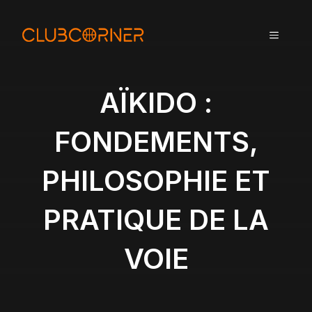
A
l
MENU
l
e
r
a
AÏKIDO :
u
c
FONDEMENTS,
o
n
PHILOSOPHIE ET
t
e
n
PRATIQUE DE LA
u
VOIE