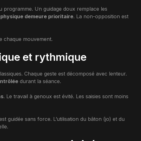
 du programme. Un guidage doux remplace les
é physique demeure prioritaire
. La non-opposition est
nde chaque mouvement.
nique et rythmique
lassiques. Chaque geste est décomposé avec lenteur.
ontrôlée
durant la séance.
ns
. Le travail à genoux est évité. Les saisies sont moins
 est guidée sans force. L’utilisation du bâton (jo) et du
lle.