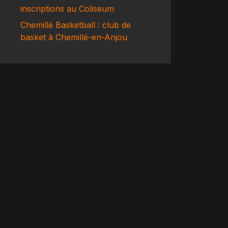
inscriptions au Coliseum
Chemillé Basketball : club de
basket à Chemillé-en-Anjou