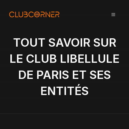
A
l
MENU
l
e
r
a
TOUT SAVOIR SUR
u
c
LE CLUB LIBELLULE
o
n
DE PARIS ET SES
t
e
n
ENTITÉS
u