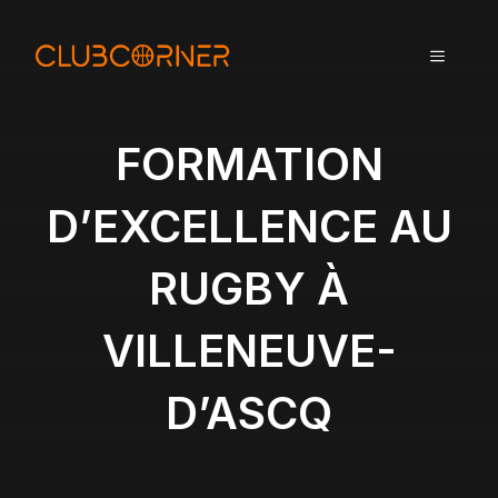
A
l
MENU
l
e
r
a
FORMATION
u
c
D’EXCELLENCE AU
o
n
RUGBY À
t
e
n
VILLENEUVE-
u
D’ASCQ