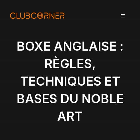
A
l
MENU
l
e
r
a
BOXE ANGLAISE :
u
c
RÈGLES,
o
n
TECHNIQUES ET
t
e
n
BASES DU NOBLE
u
ART