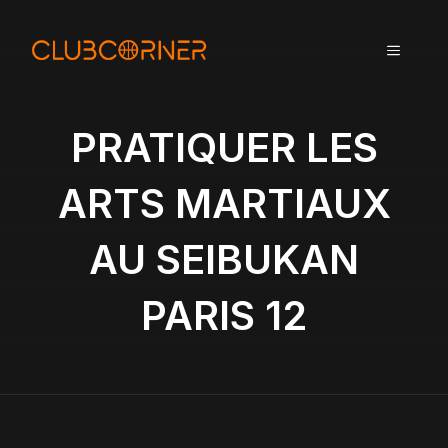
A
l
MENU
l
e
r
a
PRATIQUER LES
u
c
ARTS MARTIAUX
o
n
AU SEIBUKAN
t
e
n
PARIS 12
u