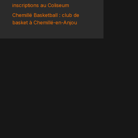
inscriptions au Coliseum
Chemillé Basketball : club de
basket à Chemillé-en-Anjou