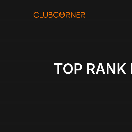
Aller
au
contenu
TOP RANK 