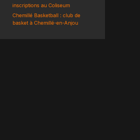
inscriptions au Coliseum
Chemillé Basketball : club de
basket à Chemillé-en-Anjou