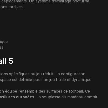
s déplacements. Un système d’éclairage nocturne
ions tardives.
ique
es
ll 5
ions spécifiques au jeu réduit. La configuration
’espace est délimité pour un jeu fluide et dynamique.
on équipe l’ensemble des surfaces de football. Ce
 brûlures cutanées
. La souplesse du matériau amortit