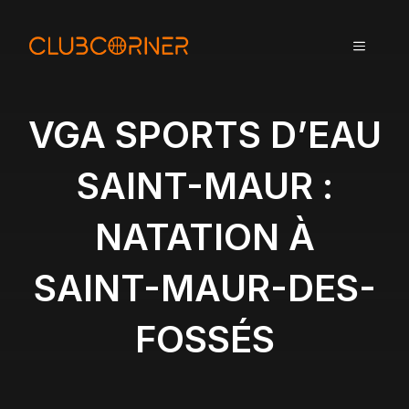
A
l
MENU
l
e
r
a
VGA SPORTS D’EAU
u
c
SAINT-MAUR :
o
n
NATATION À
t
e
n
SAINT-MAUR-DES-
u
FOSSÉS