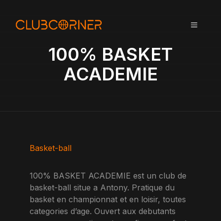
A
l
MENU
l
e
100% BASKET
r
a
ACADEMIE
u
c
o
n
t
e
n
Basket-ball
u
100% BASKET ACADEMIE est un club de
basket-ball situe a Antony. Pratique du
basket en championnat et en loisir, toutes
categories d’age. Ouvert aux debutants