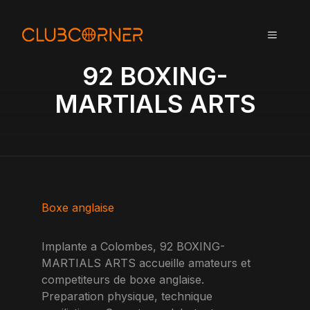
A
l
MENU
l
e
92 BOXING-
r
a
MARTIALS ARTS
u
c
o
n
t
e
n
Boxe anglaise
u
Implante a Colombes, 92 BOXING-
MARTIALS ARTS accueille amateurs et
competiteurs de boxe anglaise.
Preparation physique, technique