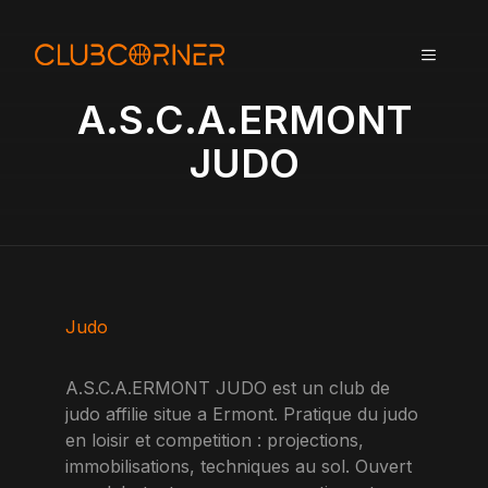
A
l
MENU
l
e
A.S.C.A.ERMONT
r
a
JUDO
u
c
o
n
t
e
n
Judo
u
A.S.C.A.ERMONT JUDO est un club de
judo affilie situe a Ermont. Pratique du judo
en loisir et competition : projections,
immobilisations, techniques au sol. Ouvert