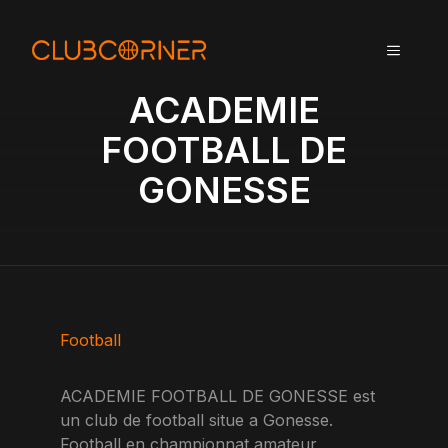
A
l
MENU
l
e
ACADEMIE
r
a
FOOTBALL DE
u
GONESSE
c
o
n
t
e
n
u
Football
ACADEMIE FOOTBALL DE GONESSE est
un club de football situe a Gonesse.
Football en championnat amateur,