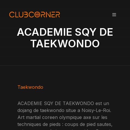
A
l
MENU
l
e
ACADEMIE SQY DE
r
a
TAEKWONDO
u
c
o
n
t
e
n
Taekwondo
u
ACADEMIE SQY DE TAEKWONDO est un
dojang de taekwondo situe a Noisy-Le-Roi.
Art martial coreen olympique axe sur les
techniques de pieds : coups de pied sautes,