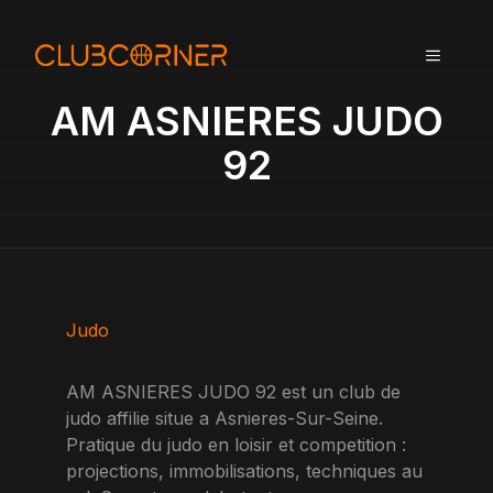
A
l
MENU
l
e
AM ASNIERES JUDO
r
a
92
u
c
o
n
t
e
n
Judo
u
AM ASNIERES JUDO 92 est un club de
judo affilie situe a Asnieres-Sur-Seine.
Pratique du judo en loisir et competition :
projections, immobilisations, techniques au