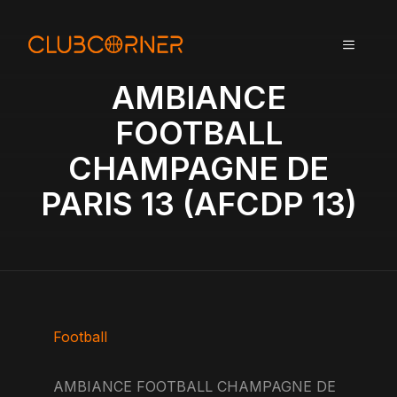
A
l
MENU
l
e
AMBIANCE
r
a
FOOTBALL
u
CHAMPAGNE DE
c
o
PARIS 13 (AFCDP 13)
n
t
e
n
u
Football
AMBIANCE FOOTBALL CHAMPAGNE DE