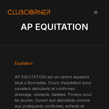
A
l
MENU
l
e
AP EQUITATION
r
a
u
c
o
n
t
Équitation
e
n
AP EQUITATION est un centre equestre
u
situe a Bonnelles. Cours d’equitation pour
cavaliers debutants et confirmes :
dressage, obstacle, balades. Poneys pour
les jeunes. Ouvert aux debutants comme
aux pratiquants confirmes, enfants et