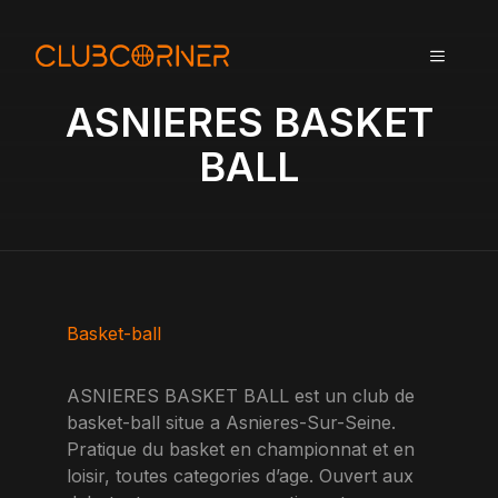
A
l
MENU
l
e
ASNIERES BASKET
r
a
BALL
u
c
o
n
t
e
n
Basket-ball
u
ASNIERES BASKET BALL est un club de
basket-ball situe a Asnieres-Sur-Seine.
Pratique du basket en championnat et en
loisir, toutes categories d’age. Ouvert aux