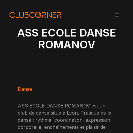
A
l
MENU
l
e
ASS ECOLE DANSE
r
a
ROMANOV
u
c
o
n
t
e
n
Danse
u
ASS ECOLE DANSE ROMANOV est un
club de danse situé à Lyon. Pratique de la
danse : rythme, coordination, expression
corporelle, enchaînements et plaisir de