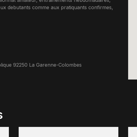
ionnat amateur, entrainements hebdomadaires,
 aux debutants comme aux pratiquants confirmes,
blique 92250 La Garenne-Colombes
s