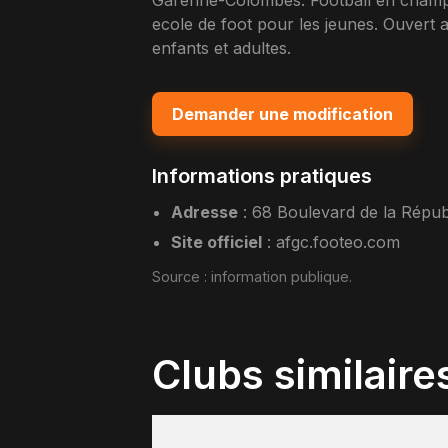
Garenne-Colombes. Football en champ
ecole de foot pour les jeunes. Ouvert
enfants et adultes.
Demander une modification
Informations pratiques
Adresse
:
68 Boulevard de la Répu
Site officiel
:
afgc.footeo.com
Source :
information publique
.
Clubs similaire