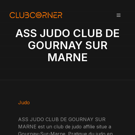
A
l
MENU
l
e
ASS JUDO CLUB DE
r
a
GOURNAY SUR
u
MARNE
c
o
n
t
e
n
u
Judo
ASS JUDO CLUB DE GOURNAY SUR
MARNE est un club de judo affilie situe a
Gournay-Sur-Marne. Pratique du judo en