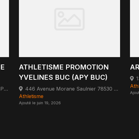
ME
ATHLETISME PROMOTION
AR
YVELINES BUC (APY BUC)
1
Ath
1 Square Charles Perrault 92350 Le Plessis-Robinson
446 Avenue Morane Saulnier 78530 Buc
Ajou
Athletisme
Ajouté le juin 19, 2026