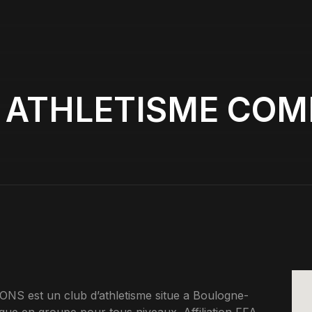
S ATHLETISME COM
est un club d’athletisme situe a Boulogne-