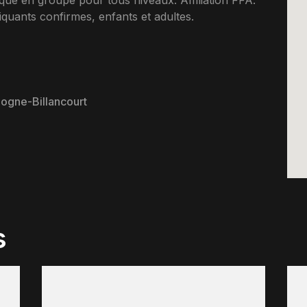
tique en groupe pour tous niveaux. Affiliation FFA.
uants confirmes, enfants et adultes.
logne-Billancourt
s