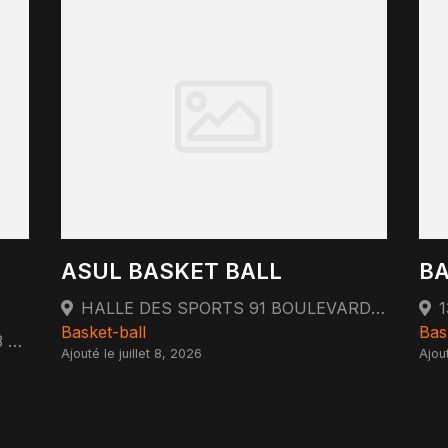
ASUL BASKET BALL
BA
HALLE DES SPORTS 91 BOULEVARD MARIUS VIVIER-MERLE 69003 LYON
Basket-ball
Bas
15 RUE VILLEBOIS-MAREUIL 69003 LYON
Ajouté le juillet 8, 2026
Ajout