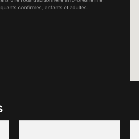
ns une roda traditionnelle afro-bresilienne.
uants confirmes, enfants et adultes.
s