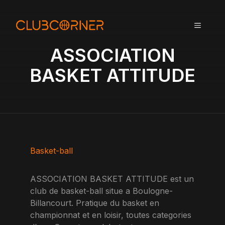
A
l
MENU
l
e
ASSOCIATION
r
a
BASKET ATTITUDE
u
c
o
n
t
e
n
Basket-ball
u
ASSOCIATION BASKET ATTITUDE est un
club de basket-ball situe a Boulogne-
Billancourt. Pratique du basket en
championnat et en loisir, toutes categories