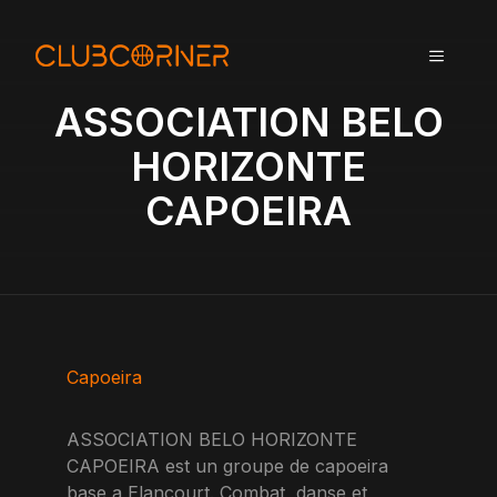
A
l
MENU
l
e
ASSOCIATION BELO
r
a
HORIZONTE
u
CAPOEIRA
c
o
n
t
e
n
u
Capoeira
ASSOCIATION BELO HORIZONTE
CAPOEIRA est un groupe de capoeira
base a Elancourt. Combat, danse et