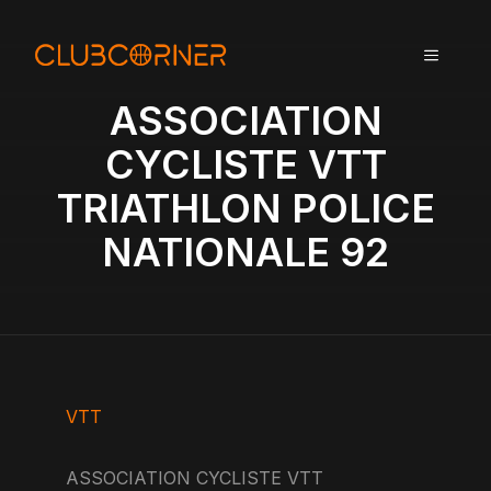
A
l
MENU
l
e
ASSOCIATION
r
a
CYCLISTE VTT
u
TRIATHLON POLICE
c
o
NATIONALE 92
n
t
e
n
u
VTT
ASSOCIATION CYCLISTE VTT