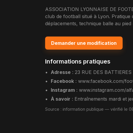
ASSOCIATION LYONNAISE DE FOOTBA
club de football situé à Lyon. Pratique d
déplacements, technique balle au pied 
Demander une modification
Informations pratiques
Adresse
:
23 RUE DES BATTIERES
Facebook
:
www.facebook.com/foot
Instagram
:
www.instagram.com/alfa
À savoir
: Entraînements mardi et je
Source :
information publique
— vérifié le 