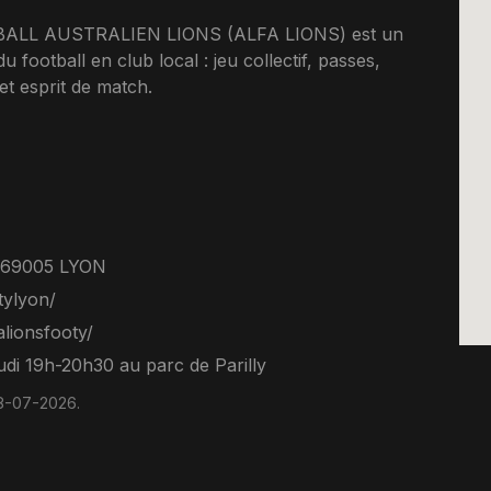
LL AUSTRALIEN LIONS (ALFA LIONS) est un
u football en club local : jeu collectif, passes,
et esprit de match.
 69005 LYON
ylyon/
lionsfooty/
udi 19h-20h30 au parc de Parilly
08-07-2026.