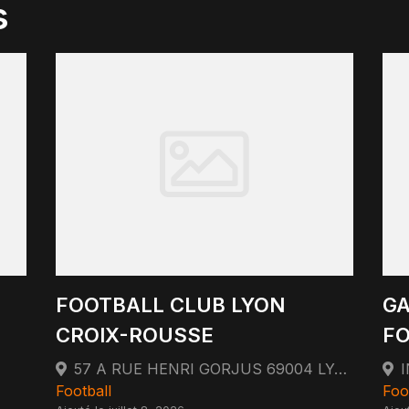
s
FOOTBALL CLUB LYON
GA
CROIX-ROUSSE
FO
57 A RUE HENRI GORJUS 69004 LYON
Football
Foo