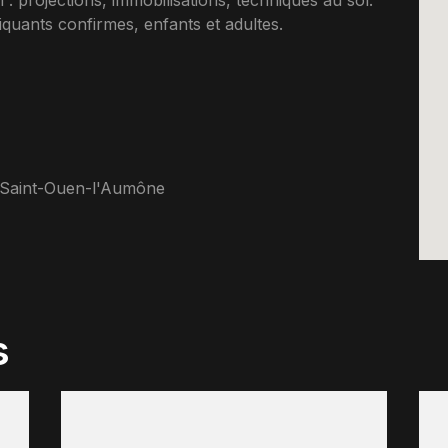
n : projections, immobilisations, techniques au sol.
uants confirmes, enfants et adultes.
 Saint-Ouen-l'Aumône
s