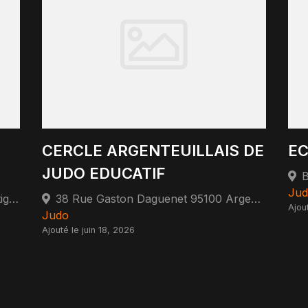
CERCLE ARGENTEUILLAIS DE
EC
JUDO EDUCATIF
B
Jud
14 Rue Fortuné Charlot 95370 Montigny-lès-Cormeilles
38 Rue Gaston Daguenet 95100 Argenteuil
Ajou
Judo
Ajouté le juin 18, 2026