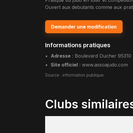
Pratique du judo en loisir et competitio
Ouvert aux debutants comme aux pratiq
Demander une modification
Informations pratiques
Adresse
:
Boulevard Ducher 95310
Site officiel
:
www.assoajudo.com
Source :
information publique
.
Clubs similaire