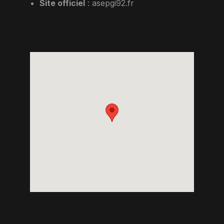
Site officiel
:
asepgi92.fr