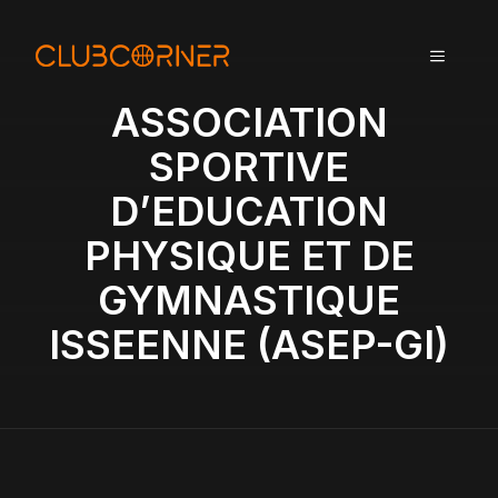
A
l
MENU
l
e
ASSOCIATION
r
a
SPORTIVE
u
D’EDUCATION
c
o
PHYSIQUE ET DE
n
t
GYMNASTIQUE
e
ISSEENNE (ASEP-GI)
n
u