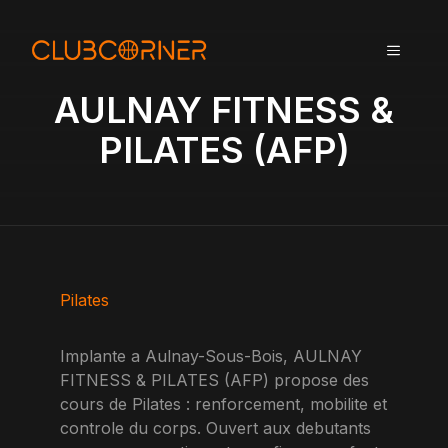
A
l
MENU
l
e
AULNAY FITNESS &
r
a
PILATES (AFP)
u
c
o
n
t
e
n
Pilates
u
Implante a Aulnay-Sous-Bois, AULNAY
FITNESS & PILATES (AFP) propose des
cours de Pilates : renforcement, mobilite et
controle du corps. Ouvert aux debutants