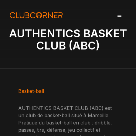
A
l
MENU
l
e
AUTHENTICS BASKET
r
a
CLUB (ABC)
u
c
o
n
t
e
n
Basket-ball
u
AUTHENTICS BASKET CLUB (ABC) est
un club de basket-ball situé à Marseille.
Pratique du basket-ball en club : dribble,
passes, tirs, défense, jeu collectif et