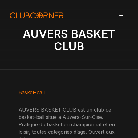
A
l
MENU
l
e
AUVERS BASKET
r
a
CLUB
u
c
o
n
t
e
n
Basket-ball
u
AUVERS BASKET CLUB est un club de
basket-ball situe a Auvers-Sur-Oise.
Pratique du basket en championnat et en
loisir, toutes categories d’age. Ouvert aux